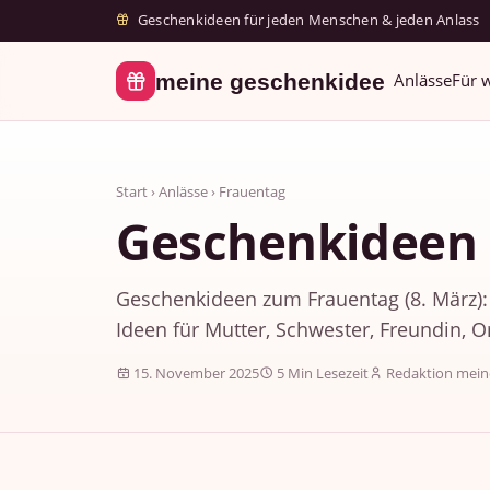
Geschenkideen für jeden Menschen & jeden Anlass
meine geschenkidee
Anlässe
Für 
Start
›
Anlässe
› Frauentag
Geschenkideen
Geschenkideen zum Frauentag (8. März): 
Ideen für Mutter, Schwester, Freundin, O
15. November 2025
5 Min Lesezeit
Redaktion mein