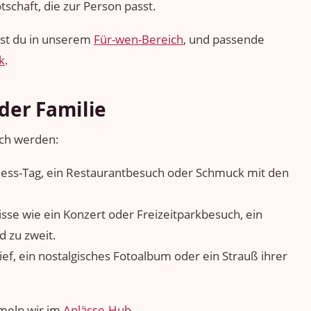
tschaft, die zur Person passt.
est du in unserem
Für-wen-Bereich
, und passende
k
.
der Familie
ich werden:
ess-Tag, ein Restaurantbesuch oder Schmuck mit den
se wie ein Konzert oder Freizeitparkbesuch, ein
 zu zweit.
ef, ein nostalgisches Fotoalbum oder ein Strauß ihrer
meln wir im
Anlässe-Hub
.